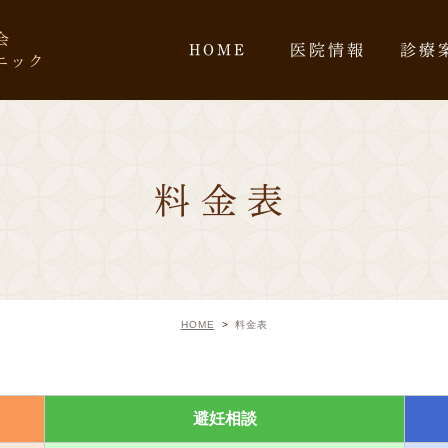
会
HOME
医院情報
診療
ニック
料金表
HOME
料金表
避妊相談