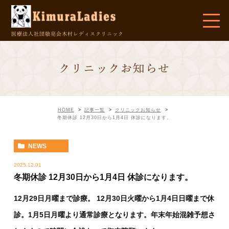
医療法人社団敬亮会
木村レディスクリニック
クリニックお知らせ
HOME
記事一覧
クリニックお知らせ
冬期休診 12月30日から1月4日 休診になります。
NEWS
2025.12.01
冬期休診 12月30日から1月4日 休診になります。
12
月
29
日月曜まで診療。
12
月
30
日火曜から
1
月
4
日日曜まで休
診。
1
月
5
日月曜より通常診療となります。年末年始混雑予想さ