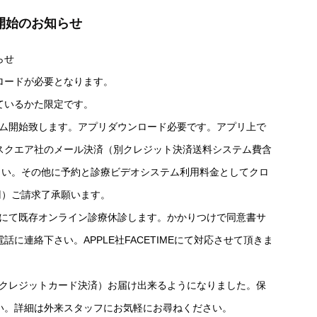
開始のお知らせ
らせ
ロードが必要となります。
ているかた限定です。
ステム開始致します。アプリダウンロード必要です。アプリ上で
スクエア社のメール決済（別クレジット決済送料システム費含
さい。その他に予約と診療ビデオシステム利用料金としてクロ
円）ご請求了承願います。
末日にて既存オンライン診療休診します。かかりつけで同意書サ
に連絡下さい。APPLE社FACETIMEにて対応させて頂きま
送（クレジットカード決済）お届け出来るようになりました。保
い。詳細は外来スタッフにお気軽にお尋ねください。