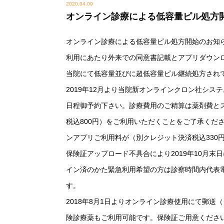
2020.04.09
オンライン診療による低容量ピル処方
オ
ンライン診療による低容量ピル処方開始のお知
利用にあたり外来での同意書記載とアプリダウン
当院にて低容量並びに超低容量ピル継続処方され
2019年12月より当院新オンラインクロン社シ
日程御予約下さい。診療費用のご精算は薬剤費と
税込800円）をご利用いただくことをご了承くだ
ンアプリご利用料が（別クレジット決済税込330
保険証アップロード不具合により2019年10月
イン済のかた緊急利用希望の方は診察時間内代表電話
す。
2018年8月1日よりオンライン診療使用にて郵
険診療薬もご利用可能です。保険証ご用意くださ